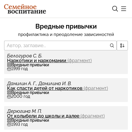
Вредные привычки
профилактика и преодоление зависимостей
Белогуров С. Б.
Нар­котики и нар­ко­ма­нии
(фраг­мент)
Вредные привычки
1999 год
Данилин А. Г., Данилина И. В.
Как спасти детей от нар­коти­ков
(фраг­мент)
Вредные привычки
2000 год
Дерюгина М. П.
От колы­бели до школы и далее
(фраг­мент)
Вредные привычки
1993 год