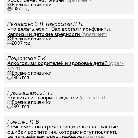
Уроки семей­ной жизни
(фраг­мент)
Вредные привычки
1987 год
Некрасова З. В., Некрасова Н. Н.
Что делать, если... Вас достали кон­фликты,
капризы и детские вред­но­сти
(фраг­мент)
Вредные привычки
2007 год
Покровская Т. И.
Алко­го­лизм роди­те­лей и здо­ро­вье детей
(фраг­
мент)
Вредные привычки
1986 год
Рукавишников Г. П.
Вос­пита­ние капризных детей
(фраг­мент)
Вредные привычки
1901 год
Рыженко И. В.
Семь смерт­ных грехов роди­тель­ства: главные
ошибки вос­пита­ния, которые могут повли­ять
на даль­нейшею жизнь ребенка
(фраг­мент)