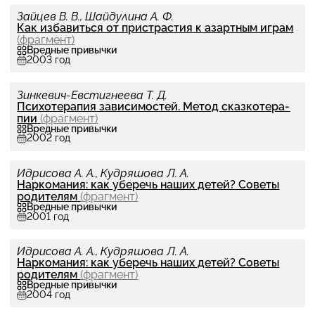
Зайцев В. В., Шайдулина А. Ф.
Как избавиться от при­стра­стия к азарт­ным играм
(фраг­мент)
Вредные привычки
2003 год
Зинкевич-Евстигнеева Т. Д.
Пси­хо­те­ра­пия зави­си­мо­стей. Метод сказ­ко­те­ра­
пии
(фраг­мент)
Вредные привычки
2002 год
Идрисова А. А., Кудряшова Л. А.
Нар­ко­ма­ния: как уберечь наших детей? Советы
роди­те­лям
(фраг­мент)
Вредные привычки
2001 год
Идрисова А. А., Кудряшова Л. А.
Нар­ко­ма­ния: как уберечь наших детей? Советы
роди­те­лям
(фраг­мент)
Вредные привычки
2004 год
Источники