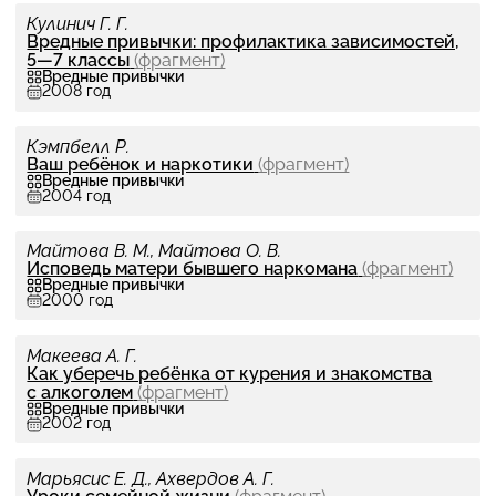
Материалы
Кулинич Г. Г.
Вредные при­вычки: про­фи­лак­тика зави­си­мо­стей,
Рубрики
5‍—‍7 классы
(фраг­мент)
Авторы
Вредные привычки
2008 год
Заглавия
Хронология
Кэмпбелл Р.
Ваш ребёнок и нар­котики
(фраг­мент)
О проекте
Вредные привычки
2004 год
Обратная связь
Майтова В. М., Майтова О. В.
Испо­ведь матери бывшего нар­ко­мана
(фраг­мент)
Вредные привычки
2000 год
Макеева А. Г.
Как уберечь ребёнка от курения и зна­ком­ства
с алко­го­лем
(фраг­мент)
Вредные привычки
2002 год
Марьясис Е. Д., Ахвердов А. Г.