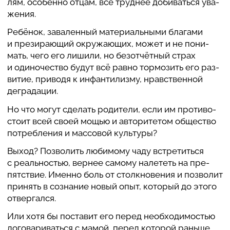
лям, осо­бенно отцам, всё труднее доби­ваться ува­
же­ния.
Ребёнок, зава­лен­ный мате­ри­аль­ными благами
и пре­зи­ра­ю­щий окру­жа­ю­щих, может и не пони­
Источники
мать, чего его лишили, но безот­чёт­ный страх
и оди­но­че­ство будут всё равно тор­мо­зить его раз­
ви­тие, приводя к инфан­ти­лизму, нрав­ствен­ной
Материалы
дегра­да­ции.
Но что могут сделать роди­тели, если им проти­во­
Рубрики
стоит всей своей мощью и авто­ри­тетом обще­ство
потре­б­ле­ния и мас­со­вой куль­туры?
Авторы
Выход? Поз­во­лить люби­мому чаду встретиться
с реаль­но­стью, вернее самому налететь на пре­
Заглавия
пят­ствие. Именно боль от стол­к­но­ве­ния и поз­во­лит
принять в созна­ние новый опыт, который до этого
отвер­гался.
Хронология
Или хотя бы поставит его перед необ­хо­ди­мо­стью
дого­ва­ри­ваться с мамой, перед которой раньше