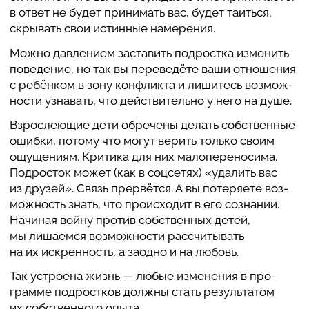
в ответ не будет при­ни­мать вас, будет таиться,
скры­вать свои истин­ные наме­ре­ния.
Можно дав­ле­нием заставить под­ростка изме­нить
пове­де­ние, но так вы пере­ведёте ваши отно­ше­ния
с ребён­ком в зону кон­фликта и лиши­тесь воз­мож­
но­сти узна­вать, что действи­тельно у него на душе.
Взро­с­ле­ю­щие дети обре­чены делать соб­ствен­ные
ошибки, потому что могут верить только своим
ощу­ще­ниям. Критика для них мало­пе­ре­но­сима.
Под­ро­сток может (как в соц­сетях) «удалить вас
из друзей». Связь пре­рвётся. А вы поте­ря­ете воз­
мож­ность знать, что про­ис­хо­дит в его созна­нии.
Начиная войну против соб­ствен­ных детей,
мы лиша­емся воз­мож­но­сти рас­счи­ты­вать
на их искрен­ность, а заодно и на любовь.
Так устро­ена жизнь — любые изме­не­ния в про­
грамме под­рост­ков должны стать резуль­та­том
их соб­ствен­ного опыта.