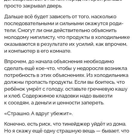
О проекте
просто закры­вал дверь.
Дальше всё будет зави­сеть от того, нас­колько
Обратная свя
после­до­ва­тель­ными и силь­ными ока­жутся роди­
тели. Смогут ли они действи­тельно объ­яс­нить
моло­дому ниги­ли­сту, что про­дукты в холо­диль­нике
ока­зы­ва­ются в резуль­тате их усилий, как впрочем,
и ком­пью­тер в его комнате.
Впрочем, до начала объ­яс­не­ния необ­хо­димо
сделать ещё кое-что, чтобы у недо­ро­сля воз­ни­кла
потреб­ность в этих объ­яс­не­ниях. Из холо­диль­ника
должны про­пасть про­дукты. Если вы боитесь, что
ребёнок умрёт с голоду, оставьте греч­не­вую кашу
и хлеб. Содер­жи­мое кла­довки надо вывезти
к соседям, а деньги и цен­но­сти запе­реть.
«Страшно. А вдруг убежит».
Конечно, есть риск, что тиней­джер уйдёт из дома.
Но я скажу ещё одну страш­ную вещь — бывает, что