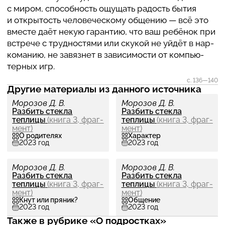
с миром, спо­соб­ность ощущать радость бытия
и откры­то­сть чело­ве­че­скому общению — всё это
вместе даёт некую гаран­тию, что ваш ребёнок при
встрече с труд­но­стями или скукой не уйдёт в нар­
ко­ма­нию, не завяз­нет в зави­си­мо­сти от ком­пью­
тер­ных игр.
с. 136‍—‍140
Другие материалы из данного источника
Морозов Д. В.
Морозов Д. В.
Разбить стекла
Разбить стекла
теплицы
(книга 3, фраг­
теплицы
(книга 3, фраг­
мент)
мент)
О родителях
Характер
2023 год
2023 год
Морозов Д. В.
Морозов Д. В.
Разбить стекла
Разбить стекла
теплицы
(книга 3, фраг­
теплицы
(книга 3, фраг­
мент)
мент)
Кнут или пряник?
Общение
2023 год
2023 год
Также в рубрике «О подростках»