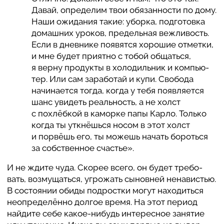
Давай, опре­де­лим твои обя­зан­но­сти по дому.
Наши ожи­да­ния такие: уборка, под­го­товка
домаш­них уроков, пре­дель­ная веж­ли­вость.
Если в днев­нике поя­вятся хорошие отметки,
и мне будет приятно с тобой общаться,
я верну про­дукты в холо­диль­ник и ком­пью­
тер. Или сам зара­бо­тай и купи. Свобода
начи­на­ется тогда, когда у тебя поя­в­ля­ется
шанс увидеть реаль­ность, а не холст
с похлёбкой в каморке папы Карло. Только
когда ты уткнёшься носом в этот холст
и порвёшь его, ты можешь начать бороться
за соб­ствен­ное счастье».
И не ждите чуда. Скорее всего, он будет тре­бо­
вать, воз­му­щаться, угро­жать сынов­ней ненави­стью.
В состо­я­нии обиды под­ростки могут нахо­диться
нео­пре­делённо долгое время. На этот период
найдите себе какое-нибудь инте­рес­ное занятие