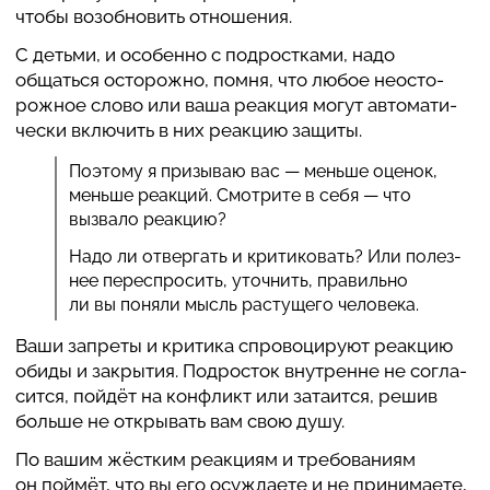
чтобы воз­о­б­но­вить отно­ше­ния.
С детьми, и осо­бенно с под­рост­ками, надо
общаться осто­рожно, помня, что любое нео­сто­
рож­ное слово или ваша реакция могут авто­ма­ти­
че­ски вклю­чить в них реакцию защиты.
Поэтому я при­зы­ваю вас — меньше оценок,
меньше реакций. Смо­трите в себя — что
вызвало реакцию?
Надо ли отвер­гать и кри­ти­ко­вать? Или полез­
нее пере­с­про­сить, уточ­нить, правильно
ли вы поняли мысль рас­ту­щего чело­века.
Ваши запреты и критика спро­во­ци­руют реакцию
обиды и закры­тия. Под­ро­сток вну­тренне не согла­
сится, пойдёт на кон­фликт или зата­ится, решив
больше не откры­вать вам свою душу.
По вашим жёстким реак­циям и тре­бо­ва­ниям
он поймёт, что вы его осу­жда­ете и не при­ни­ма­ете,