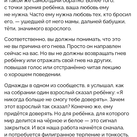
и такой же само­от­дачи обратно. Более того,
с точки зрения ребёнка, ваша любовь ему
не нужна. Часто ему нужна любовь тех, кто бросил
его, — ушедшей от него мамы, дальней бабушки,
тёти, зна­чи­мого взро­с­лого.
Соот­вет­ственно, вы должны пони­мать, что это
не вы причина его гнева. Просто он напра­в­лен
сейчас на вас. Но вы не должны воз­вра­щать гнев
ребёнку или отра­жать свой гнев на других,
повышая голос или отстранённо читая лекцию
о хорошем пове­де­нии.
Однажды в одном из сооб­ще­ств, я услышал, как
на собра­нии один взро­с­лый сказал ребёнку: «Я
никогда больше не смогу тебе дове­рять». Зачем
этот взро­с­лый так сказал? Конечно же, ему
придётся дове­рять. Но для ребёнка, для кото­рого
мир делится на чёрное и белое — это сигнал
закрыться. И вся наша работа нач­нётся сначала,
и потре­бу­ется фили­гран­ное тер­пе­ние и тон­кость,