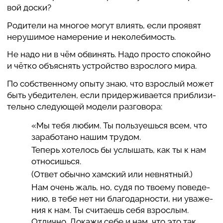
вой доски?
Роди­тели на многое могут влиять, если проявят
неру­ши­мое наме­ре­ние и неко­ле­би­мость.
Не надо ни в чём обви­нять. Надо просто спо­койно
и чётко объ­яс­нять устройство взро­с­лого мира.
По соб­ствен­ному опыту знаю, что взро­с­лый может
быть убе­ди­те­лен, если при­дер­жи­ва­ется при­бли­зи­
тельно сле­ду­ю­щей модели раз­го­вора:
«Мы тебя любим. Ты поль­зу­ешься всем, что
зара­бо­тано нашим трудом.
Теперь хоте­лось бы услы­шать, как ты к нам
отно­сишься.
(Ответ обычно хамский или нев­нят­ный.)
Нам очень жаль, но, судя по твоему пове­де­
нию, в тебе нет ни бла­го­дар­но­сти, ни ува­же­
ния к нам. Ты счита­ешь себя взро­с­лым.
Отлично. Докажи себе и нам, что это так.