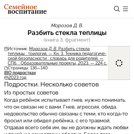
Морозов Д. В.
Разбить стекла теплицы
(книга 3, фрагмент)
Источник:
Морозов Д. В.
Разбить стекла
теплицы : три­ло­гия. — Кн. 3. Техника педа­го­ги­че­
ской безопас­но­сти : словарь для роди­те­лей. —
СПб. : Обра­зо­ва­тель­ные проекты, 2023. — 224 с.
Страницы: 136—140
О подростках
2023 год
Под­ростки. Несколько советов
Из простых советов
Когда ребёнок испы­ты­вает гнев, нужно пони­мать,
что он связан не с вами. Гнев, агрес­сия, обида,
недо­воль­ство обычно связаны с теми, кто когда-то
бросил или обидел ребёнка, с его травмой.
Отдавая всего себя им, вы не должны ждать любви