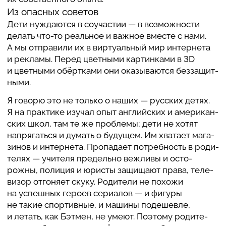
Из опасных советов
Дети нужда­ются в соу­ча­стии — в воз­мож­но­сти
делать что-то реаль­ное и важное вместе с нами.
А мы отправили их в вир­ту­аль­ный мир интер­нета
и рекламы. Перед цвет­ными кар­тин­ками в 3D
и цвет­ными обёрт­ками они ока­зы­ва­ются без­за­щит­
ными.
Я говорю это не только о наших — русских детях.
Я на прак­тике изучал опыт английских и аме­ри­кан­
ских школ, там те же про­блемы; дети не хотят
напря­гаться и думать о будущем. Им хватает мага­
зи­нов и интер­нета. Про­па­дает потреб­ность в роди­
те­лях — учителя пре­дельно вежливы и осто­
рожны, полиция и юристы защи­щают права, теле­
ви­зор отго­няет скуку. Роди­тели не похожи
на успеш­ных героев сери­а­лов — и фигуры
не такие спор­тив­ные, и машины поде­ше­вле,
и летать, как Бэтмен, не умеют. Поэтому роди­те­