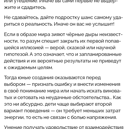
или уте­ше­ние. Иначе вы сами первые не выдер­
жите и сда­ди­тесь.
Не сда­вайтесь, дайте под­ростку шанс самому уда­
риться о реаль­ность. Иначе он вас не услышит!
Если в образе мира зияют чёрные дыры неиз­вест­
но­сти, то разум спешит закрыть их первой попав­
шейся иллю­зией — верой, сказкой или научной
гипо­те­зой. А это озна­чает, что и запла­ни­ро­ван­ные
действия и их веро­ят­ные резуль­таты не при­ве­дут
к ожи­да­е­мым целям.
Тогда юные соз­да­ния ока­зы­ва­ются перед
выбором — при­знать ошибку и внести изме­не­ния
в своё пони­ма­ние мира или начать искать вино­ва­
тых и сето­вать на неу­дач­ные обсто­я­тель­ства... Как
это ни абсур­дно, дети чаще выби­рают второй
вариант пове­де­ния — он требует меньших затрат
энергии, то есть не связан с болью напря­же­ния.
Умение полу­чать удо­воль­ствие от вза­и­мо­действия