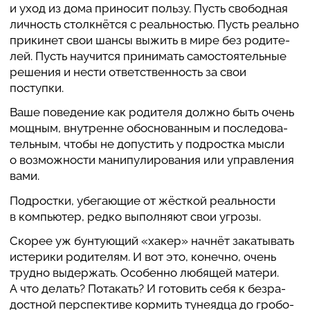
и уход из дома при­но­сит пользу. Пусть сво­бод­ная
лич­ность стол­к­нётся с реаль­но­стью. Пусть реально
при­ки­нет свои шансы выжить в мире без роди­те­
лей. Пусть нау­чится при­ни­мать само­сто­я­тель­ные
решения и нести ответ­ствен­ность за свои
поступки.
Ваше пове­де­ние как роди­теля должно быть очень
мощным, вну­тренне обо­с­но­ван­ным и после­до­ва­
тель­ным, чтобы не допу­стить у под­ростка мысли
о воз­мож­но­сти мани­пу­ли­ро­ва­ния или упра­в­ле­ния
вами.
Под­ростки, убе­га­ю­щие от жёсткой реаль­но­сти
в ком­пью­тер, редко выпол­няют свои угрозы.
Скорее уж бун­ту­ю­щий «хакер» начнёт зака­ты­вать
исте­рики роди­те­лям. И вот это, конечно, очень
трудно выдер­жать. Осо­бенно любящей матери.
А что делать? Пота­кать? И гото­вить себя к без­ра­
дост­ной пер­спек­тиве кормить туне­ядца до гро­бо­