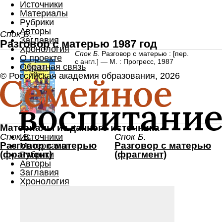
Источники
Материалы
Рубрики
Авторы
Спок Б.
Заглавия
Разговор с матерью
‍
1987 год
Хронология
Спок Б.
Раз­го­вор с матерью : [пер.
О проекте
с англ.] — М. : Про­гресс, 1987
Обратная связь
© Российская академия образования, 2026
Материалы из данного источника
Источники
Спок Б.
Спок Б.
Материалы
Раз­го­вор с матерью
Раз­го­вор с матерью
Рубрики
(фраг­мент)
(фраг­мент)
Авторы
Заглавия
Хронология