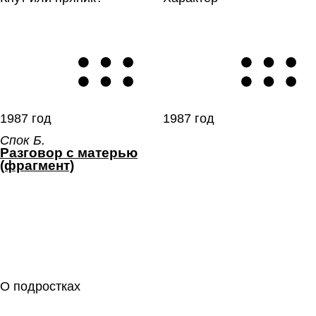
1987 год
1987 год
Спок Б.
Раз­го­вор с матерью
(фраг­мент)
О подростках