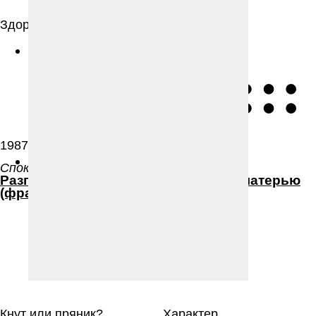
Здоровье
Общение
1987 год
1987 год
Спок Б.
Спок Б.
Раз­го­вор с матерью
Раз­го­вор с матерью
(фраг­мент)
(фраг­мент)
Кнут или пряник?
Характер